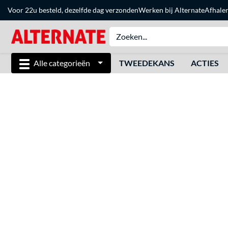
Voor 22u besteld, dezelfde dag verzonden
Werken bij Alternate
Afhale
Alle categorieën
TWEEDEKANS
ACTIES