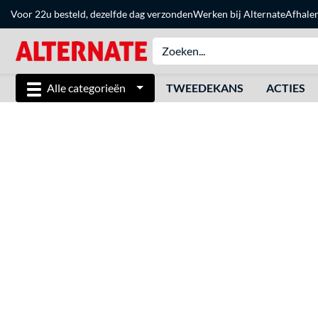
Voor 22u besteld, dezelfde dag verzonden
Werken bij Alternate
Afhale
Alle categorieën
TWEEDEKANS
ACTIES