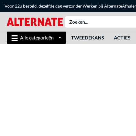
Voor 22u besteld, dezelfde dag verzonden
Werken bij Alternate
Afhale
Alle categorieën
TWEEDEKANS
ACTIES