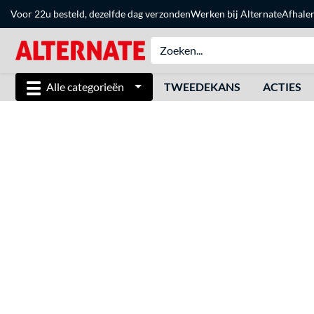
Voor 22u besteld, dezelfde dag verzonden
Werken bij Alternate
Afhale
Alle categorieën
TWEEDEKANS
ACTIES