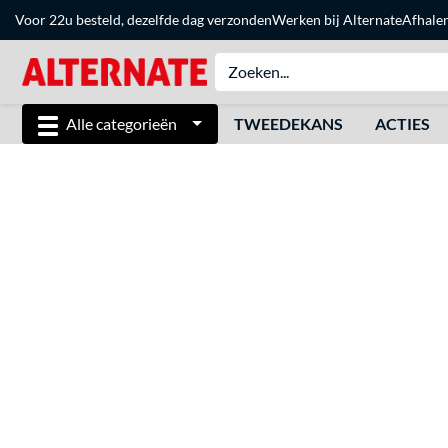
Voor 22u besteld, dezelfde dag verzonden
Werken bij Alternate
Afhale
Alle categorieën
TWEEDEKANS
ACTIES