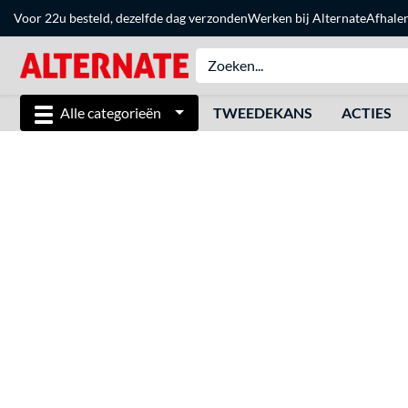
Voor 22u besteld, dezelfde dag verzonden
Werken bij Alternate
Afhale
Alle categorieën
TWEEDEKANS
ACTIES