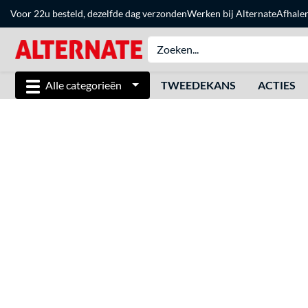
Voor 22u besteld, dezelfde dag verzonden
Werken bij Alternate
Afhale
Alle categorieën
TWEEDEKANS
ACTIES