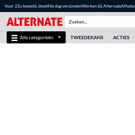
Voor 22u besteld, dezelfde dag verzonden
Werken bij Alternate
Afhale
Alle categorieën
TWEEDEKANS
ACTIES