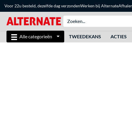
Voor 22u besteld, dezelfde dag verzonden
Werken bij Alternate
Afhale
Alle categorieën
TWEEDEKANS
ACTIES