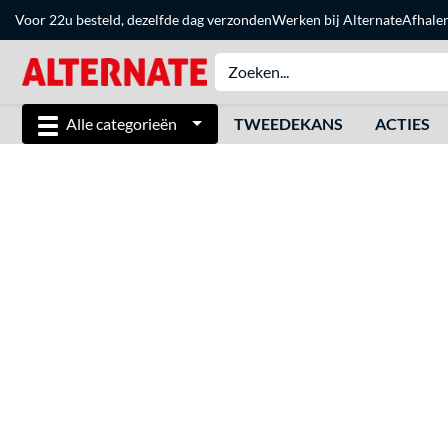
Voor 22u besteld, dezelfde dag verzonden
Werken bij Alternate
Afhale
Alle categorieën
TWEEDEKANS
ACTIES