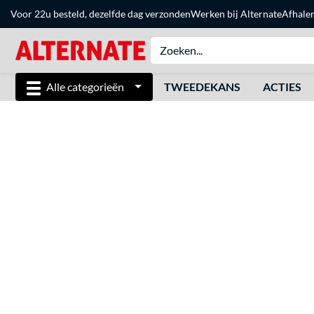
Voor 22u besteld, dezelfde dag verzonden
Werken bij Alternate
Afhale
Alle categorieën
TWEEDEKANS
ACTIES