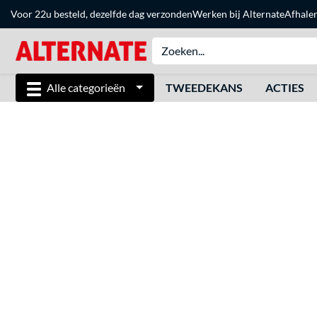
Voor 22u besteld, dezelfde dag verzonden
Werken bij Alternate
Afhale
Alle categorieën
TWEEDEKANS
ACTIES