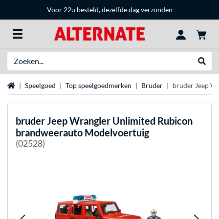
Voor 22u besteld, dezelfde dag verzonden
Zoeken
Websh
Home
Speelgoed
Top speelgoedmerken
Bruder
bruder Jeep W
bruder
Jeep Wrangler Unlimited Rubicon
brandweerauto Modelvoertuig
(02528)