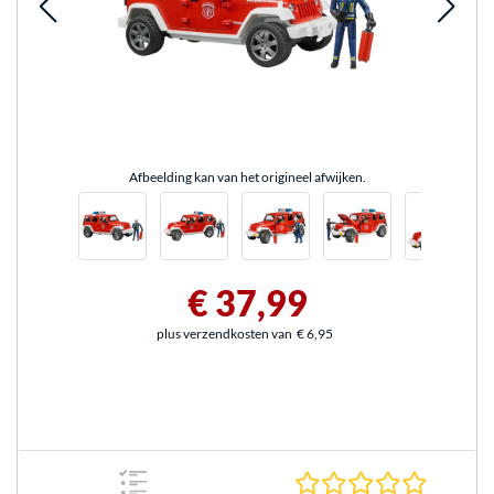
Afbeelding kan van het origineel afwijken.
€ 37,99
plus verzendkosten van
€ 6,95
0.0 sterr