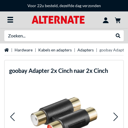
Voor 22u besteld, dezelfde dag verzonden
Zoeken
Websh
Home
Hardware
Kabels en adapters
Adapters
goobay Adapter 
goobay
Adapter 2x Cinch naar 2x Cinch