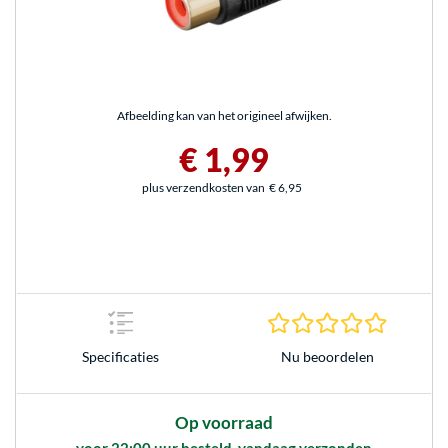
Afbeelding kan van het origineel afwijken.
€ 1,99
plus verzendkosten van
€ 6,95
0.0 sterr
Nu beoordelen
Specificaties
Op voorraad