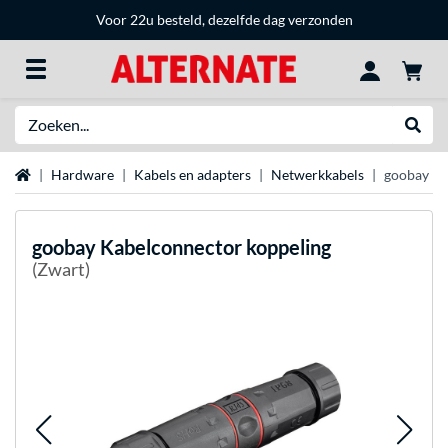
Voor 22u besteld, dezelfde dag verzonden
Zoeken
Websh
Home
Hardware
Kabels en adapters
Netwerkkabels
goobay Ka
goobay
Kabelconnector koppeling
(Zwart)