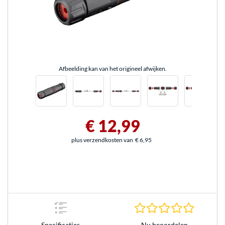
Afbeelding kan van het origineel afwijken.
€ 12,99
plus verzendkosten van
€ 6,95
0.0 sterr
Nu beoordelen
Specificaties