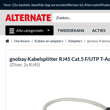
Voor 22u besteld, dezelfde dag verzonden
Werken bij Alternate
Afhale
Alle categorieën
TWEEDEKANS
ACTIES
Home
Hardware
Kabels en adapters
Adapters
goobay Kabelsp
goobay
Kabelsplitter RJ45 Cat.5 F/UTP T-A
(Zilver, 2x RJ45)