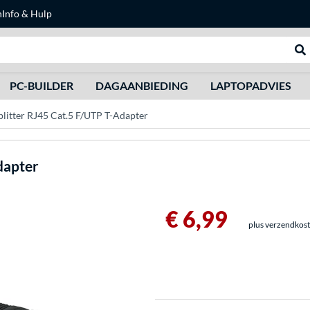
n
Info & Hulp
Zoeken
We
PC-BUILDER
DAGAANBIEDING
LAPTOPADVIES
litter RJ45 Cat.5 F/UTP T-Adapter
dapter
€ 6,99
plus verzendkos