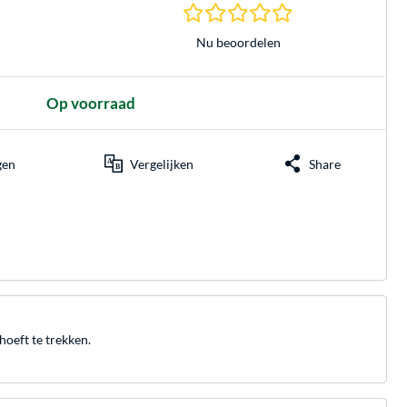
0.0 sterren gebasee
Nu beoordelen
Op voorraad
gen
Vergelijken
Share
hoeft te trekken.