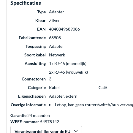
Specificaties
Type
Adapter
Kleur
Zilver
EAN
4040849689086
Fabrikantcode
68908
Toepassing
Adapter
Soort kabel
Netwerk
Aansluiting
1x RJ-45 (mannelijk)
2x RJ-45 (vrouwelijk)
Connectoren
3
Categorie
Kabel
Cat5
Eigenschappen
Adapter, extern
Overige informatie
Let op, kan geen router/switch/hub vervan
Garantie
24 maanden
WEEE-nummer
54978142
Verantwoordelijke voor de EU