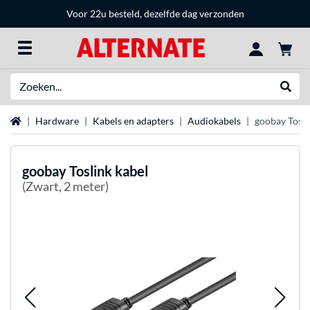
Voor 22u besteld, dezelfde dag verzonden
Zoeken
Websh
Home
Hardware
Kabels en adapters
Audiokabels
goobay Tosli
goobay
Toslink kabel
(Zwart, 2 meter)