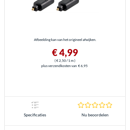
Afbeelding kan van het origineel afwijken.
€ 4,99
(
€ 2,50
/ 1 m
)
plus verzendkosten van
€ 6,95
0.0 sterr
Nu beoordelen
Specificaties