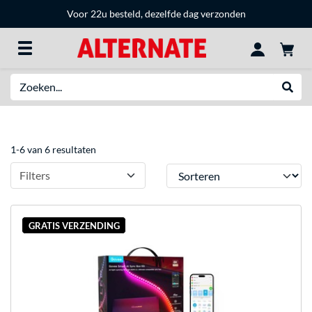
Voor 22u besteld, dezelfde dag verzonden
Zoeken
Websh
1-6 van 6 resultaten
Sorteren
Filters
GRATIS VERZENDING