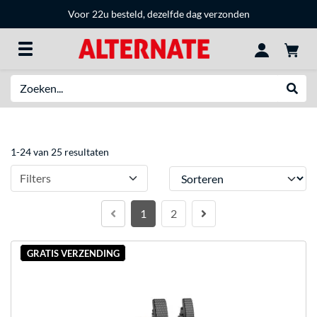
Voor 22u besteld, dezelfde dag verzonden
Zoeken
Websh
1-24 van 25 resultaten
Sorteren
Filters
1
2
GRATIS VERZENDING