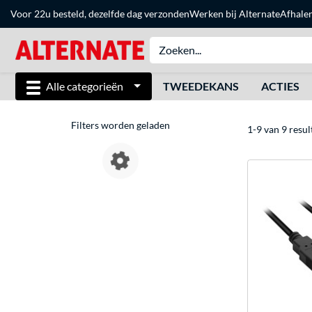
Voor 22u besteld, dezelfde dag verzonden
Werken bij Alternate
Afhale
Alle categorieën
TWEEDEKANS
ACTIES
Filters worden geladen
1-9 van 9 resul