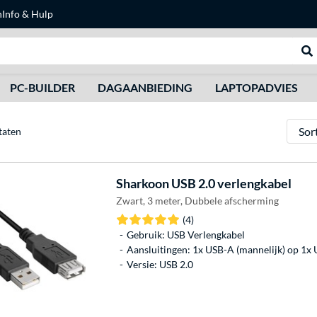
n
Info & Hulp
Zoeken
We
PC-BUILDER
DAGAANBIEDING
LAPTOPADVIES
Sorter
taten
Sharkoon
USB 2.0 verlengkabel
Zwart, 3 meter, Dubbele afscherming
(4)
Gebruik: USB Verlengkabel
Aansluitingen: 1x USB-A (mannelijk) op 1x 
Versie: USB 2.0