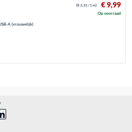
€ 9,99
(
)
€ 3,33
/ 1 m
Op voorraad
USB-A (vrouwelijk)
?