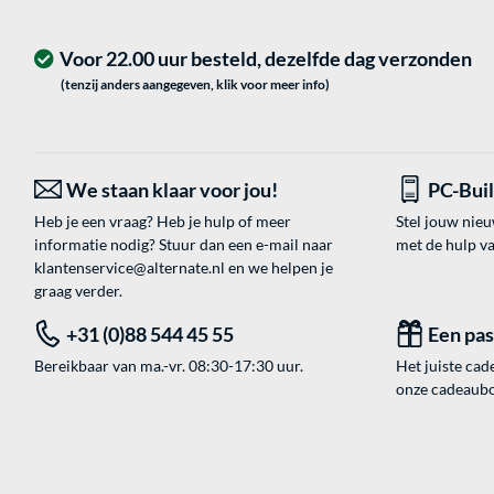
Voor 22.00 uur besteld, dezelfde dag verzonden
(tenzij anders aangegeven, klik voor meer info)
We staan klaar voor jou!
PC-Bui
Heb je een vraag? Heb je hulp of meer
Stel jouw nie
informatie nodig? Stuur dan een e-mail naar
met de hulp v
klantenservice@alternate.nl
en we helpen je
graag verder.
+31 (0)88 544 45 55
Een pa
Bereikbaar van ma.-vr. 08:30-17:30 uur.
Het juiste cade
onze cadeaubon