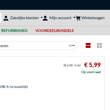
Winkelwagen
Zakelijke klanten
Mijn account
bshop doorzoeken
REFURBISHED
VOORDEELBUNDELS
en
€ 5,99
(
)
€ 2,00
/ 1 m
Op voorraad
USB-A (vrouwelijk)