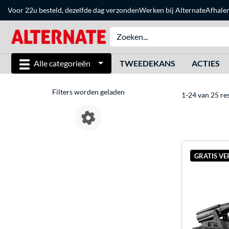
Voor 22u besteld, dezelfde dag verzonden
Werken bij Alternate
Afhale
Alle categorieën
TWEEDEKANS
ACTIES
Filters worden geladen
1-24 van 25 re
GRATIS V