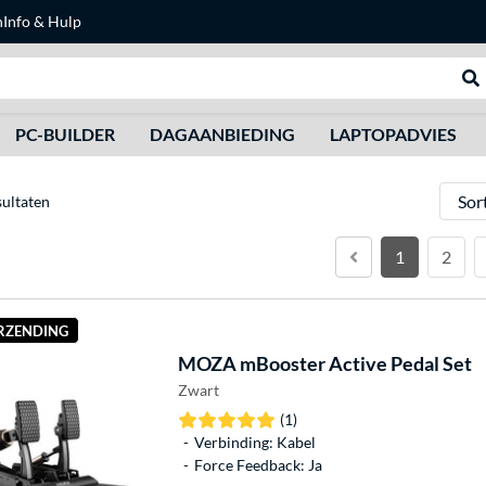
n
Info & Hulp
Zoeken
We
PC-BUILDER
DAGAANBIEDING
LAPTOPADVIES
Sorter
sultaten
1
2
ERZENDING
MOZA
mBooster Active Pedal Set
Zwart
(1)
Verbinding: Kabel
Force Feedback: Ja