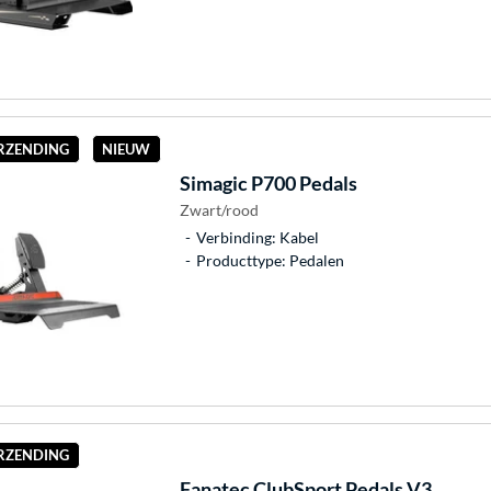
ERZENDING
NIEUW
Simagic
P700 Pedals
Zwart/rood
Verbinding: Kabel
Producttype: Pedalen
ERZENDING
Fanatec
ClubSport Pedals V3