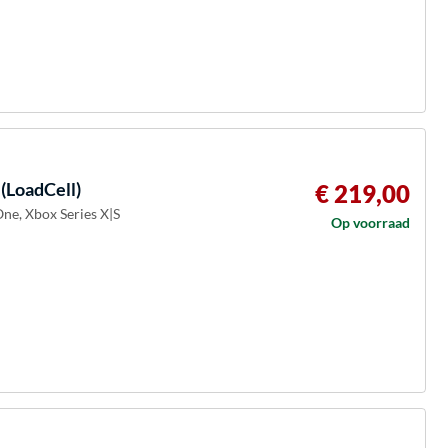
 (LoadCell)
€ 219,00
One, Xbox Series X|S
Op voorraad