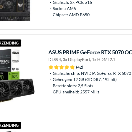
Grafisch: 2x PCIe x16
Socket: AM5
Chipset: AMD B650
ERZENDING
ASUS
PRIME GeForce RTX 5070 OC g
DLSS 4, 3x DisplayPort, 1x HDMI 2.1
(42)
Grafische chip: NVIDIA GeForce RTX 5070
Geheugen: 12 GB (GDDR7, 192 bit)
Bezette slots: 2,5 Slots
GPU-snelheid: 2557 MHz
ERZENDING