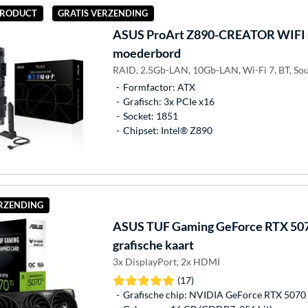
 PRODUCT
GRATIS VERZENDING
ASUS
ProArt Z890-CREATOR WIFI 
moederbord
RAID, 2.5Gb-LAN, 10Gb-LAN, Wi-Fi 7, BT, So
Formfactor: ATX
Grafisch: 3x PCIe x16
Socket: 1851
Chipset: Intel® Z890
ERZENDING
ASUS
TUF Gaming GeForce RTX 507
grafische kaart
3x DisplayPort, 2x HDMI
(17)
Grafische chip: NVIDIA GeForce RTX 5070 