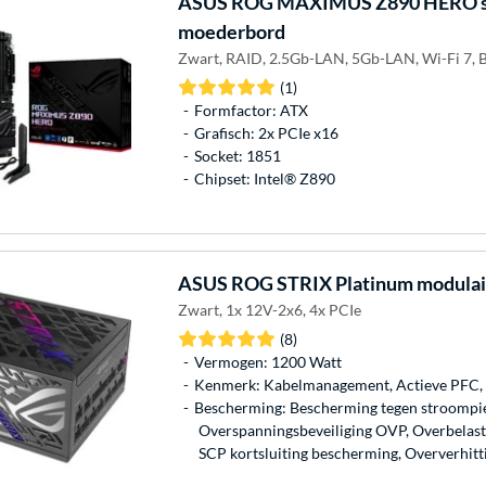
ASUS
ROG MAXIMUS Z890 HERO s
moederbord
Zwart, RAID, 2.5Gb-LAN, 5Gb-LAN, Wi-Fi 7, B
(1)
Formfactor: ATX
Grafisch: 2x PCIe x16
Socket: 1851
Chipset: Intel® Z890
ASUS
ROG STRIX Platinum modulair
Zwart, 1x 12V-2x6, 4x PCIe
(8)
Vermogen: 1200 Watt
Kenmerk: Kabelmanagement, Actieve PFC,
Bescherming: Bescherming tegen stroompi
Overspanningsbeveiliging OVP, Overbelast
SCP kortsluiting bescherming, Oververhitt