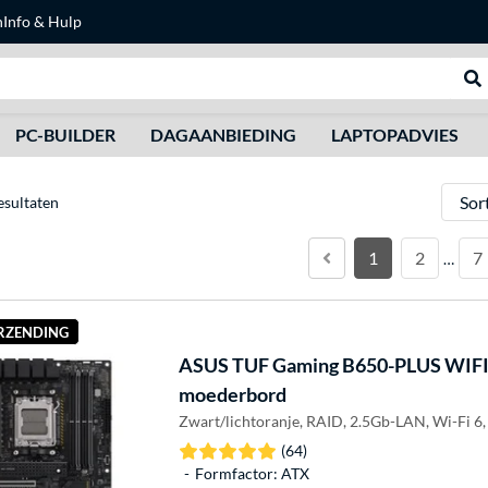
n
Info & Hulp
Zoeken
We
PC-BUILDER
DAGAANBIEDING
LAPTOPADVIES
Sorter
esultaten
1
2
7
…
ERZENDING
ASUS
TUF Gaming B650-PLUS WIFI
moederbord
Zwart/lichtoranje, RAID, 2.5Gb-LAN, Wi-Fi 6,
(64)
Formfactor: ATX