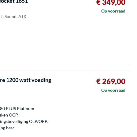
ocket 1851
€ 349,00
Op voorraad
T, Sound, ATX
e 1200 watt voeding
€ 269,00
Op voorraad
 80 PLUS Platinum
eken OCP,
ingsbeveiliging OLP/OPP,
ing besc