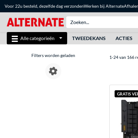
Voor 22u besteld, dezelfde dag verzonden
Werken bij Alternate
Afhale
Alle categorieën
TWEEDEKANS
ACTIES
Filters worden geladen
1-24 van 166 r
GRATIS V