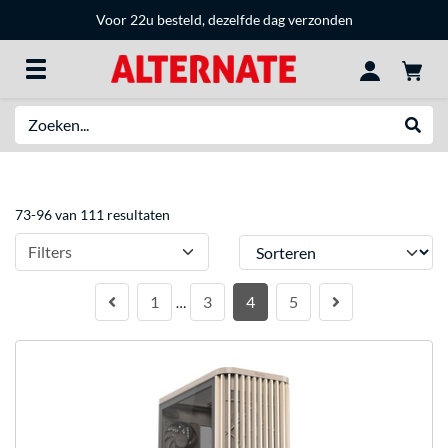
Voor 22u besteld, dezelfde dag verzonden
Zoeken
Websh
73-96 van 111 resultaten
Sorteren
Filters
1
3
4
5
…