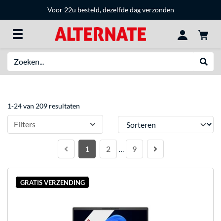
Voor 22u besteld, dezelfde dag verzonden
Zoeken
Websh
1-24 van 209 resultaten
Sorteren
Filters
1
2
9
…
GRATIS VERZENDING