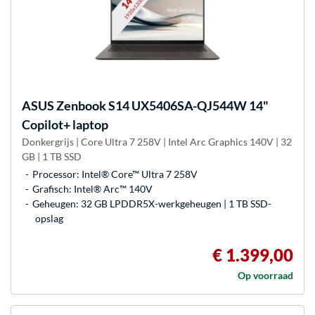
ASUS
Zenbook S14 UX5406SA-QJ544W 14"
Copilot+ laptop
Donkergrijs | Core Ultra 7 258V | Intel Arc Graphics 140V | 32
GB | 1 TB SSD
Processor: Intel® Core™ Ultra 7 258V
Grafisch: Intel® Arc™ 140V
Geheugen: 32 GB LPDDR5X-werkgeheugen | 1 TB SSD-
opslag
€ 1.399,00
Op voorraad