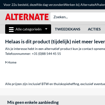
Voor 22u besteld, dezelfde dag verzonden
Werken bij Alternate
Afhale
Alle categorieën
TWEEDEKANS
ACTIES
Helaas is dit product (tijdelijk) niet meer leve
Als je interesse hebt in een alternatief product kun je contact opne
Telefoonnummer:
+31 (0)88 544 45 55
Home
Alle prijzen zijn inclusief BTW en thuiskopieheffing, exclusief eventu
Mis geen enkele aanbieding