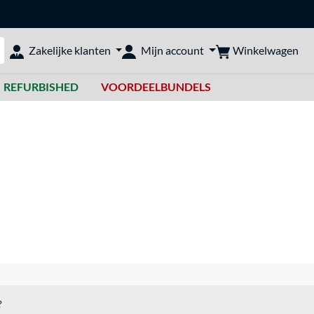
Winkelwagen
Zakelijke klanten
Mijn account
bshop doorzoeken
REFURBISHED
VOORDEELBUNDELS
?