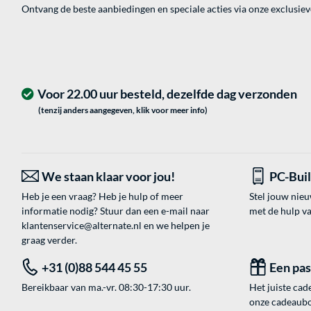
Ontvang de beste aanbiedingen en speciale acties via onze exclusie
Voor 22.00 uur besteld, dezelfde dag verzonden
(tenzij anders aangegeven, klik voor meer info)
We staan klaar voor jou!
PC-Bui
Heb je een vraag? Heb je hulp of meer
Stel jouw nie
informatie nodig? Stuur dan een e-mail naar
met de hulp v
klantenservice@alternate.nl
en we helpen je
graag verder.
+31 (0)88 544 45 55
Een pa
Bereikbaar van ma.-vr. 08:30-17:30 uur.
Het juiste cade
onze cadeaubon