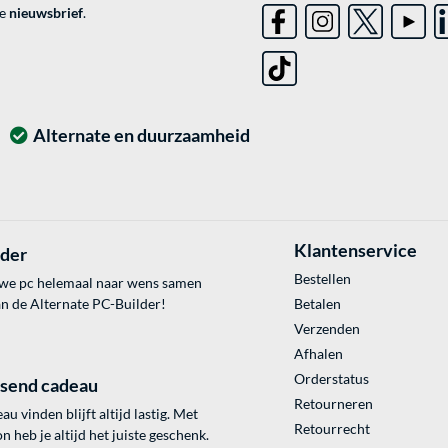
ve
nieuwsbrief
.
Alternate en duurzaamheid
Klantenservice
lder
Bestellen
uwe pc helemaal naar wens samen
an de Alternate PC-Builder!
Betalen
Verzenden
Afhalen
Orderstatus
ssend cadeau
Retourneren
au vinden blijft altijd lastig. Met
Retourrecht
 heb je altijd het juiste geschenk.