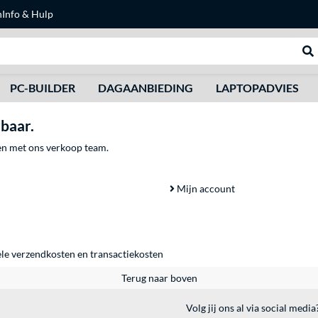
n
Info & Hulp
Zoeken
We
PC-BUILDER
DAGAANBIEDING
LAPTOPADVIES
rbaar.
men met ons verkoop team.
Mijn account
ele
verzendkosten
en
transactiekosten
Terug naar boven
Volg jij ons al via social media