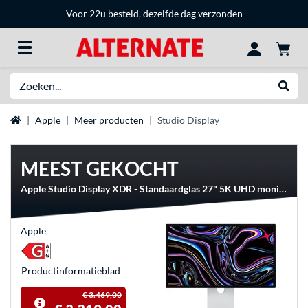
Voor 22u besteld, dezelfde dag verzonden
Zoeken
Websh
Home
Apple
Meer producten
Studio Display
MEEST GEKOCHT
Apple Studio Display XDR - Standaardglas 27" 5K UHD monitor
Apple
Product­informatieblad
€ 3.469,00