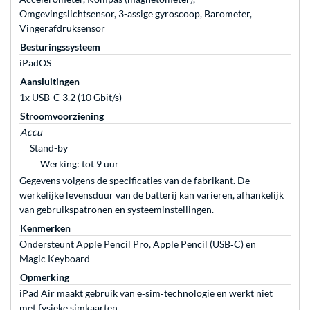
Omgevingslichtsensor, 3-assige gyroscoop, Barometer,
Vingerafdruksensor
Besturingssysteem
iPadOS
Aansluitingen
1x USB-C 3.2 (10 Gbit/s)
Stroomvoorziening
Accu
Stand-by
Werking: tot 9 uur
Gegevens volgens de specificaties van de fabrikant. De
werkelijke levensduur van de batterij kan variëren, afhankelijk
van gebruikspatronen en systeeminstellingen.
Kenmerken
Ondersteunt Apple Pencil Pro, Apple Pencil (USB‑C) en
Magic Keyboard
Opmerking
iPad Air maakt gebruik van e‑sim‑technologie en werkt niet
met fysieke simkaarten.