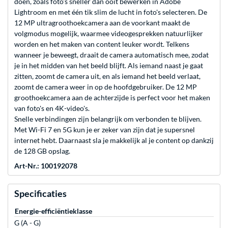
doen, zoals foto's sneller dan ooit bewerken in Adobe
Lightroom en met één tik slim de lucht in foto's selecteren. De
12 MP ultragroothoekcamera aan de voorkant maakt de
volgmodus mogelijk, waarmee videogesprekken natuurlijker
worden en het maken van content leuker wordt. Telkens
wanneer je beweegt, draait de camera automatisch mee, zodat
je in het midden van het beeld blijft. Als iemand naast je gaat
zitten, zoomt de camera uit, en als iemand het beeld verlaat,
zoomt de camera weer in op de hoofdgebruiker. De 12 MP
groothoekcamera aan de achterzijde is perfect voor het maken
van foto's en 4K-video's.
Snelle verbindingen zijn belangrijk om verbonden te blijven.
Met Wi-Fi 7 en 5G kun je er zeker van zijn dat je supersnel
internet hebt. Daarnaast sla je makkelijk al je content op dankzij
de 128 GB opslag.
Art-Nr.: 100192078
Specificaties
Energie-efficiëntieklasse
G (A - G)