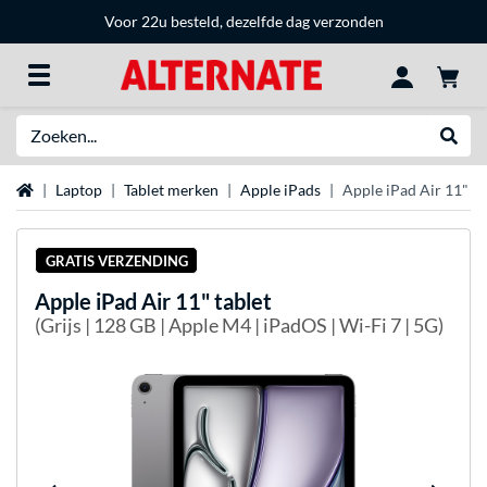
Voor 22u besteld, dezelfde dag verzonden
Zoeken
Websh
Home
Laptop
Tablet merken
Apple iPads
Apple iPad Air 11" ta
GRATIS VERZENDING
Apple
iPad Air 11" tablet
(Grijs | 128 GB | Apple M4 | iPadOS | Wi-Fi 7 | 5G)