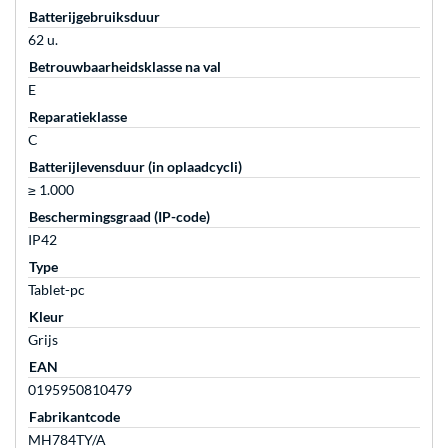
Batterijgebruiksduur
62 u.
Betrouwbaarheidsklasse na val
E
Reparatieklasse
C
Batterijlevensduur (in oplaadcycli)
≥ 1.000
Beschermingsgraad (IP-code)
IP42
Type
Tablet-pc
Kleur
Grijs
EAN
0195950810479
Fabrikantcode
MH784TY/A