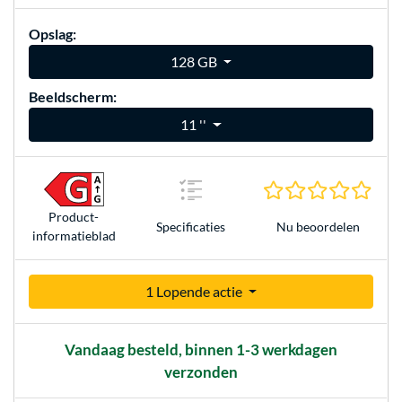
Opslag:
128 GB
Beeldscherm:
11 ''
0.0 s
Product­
Nu beoordelen
Specificaties
informatieblad
1 Lopende actie
Vandaag besteld, binnen 1-3 werkdagen
verzonden