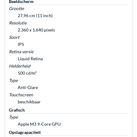
Beeldscherm
Grootte
27,96 cm (11 inch)
Resolutie
2.360 x 1.640 pixels
Soort
IPS
Retina versie
Liquid Retina
Helderheid
500 cd/m²
Type
Anti-Glare
Touchscreen
beschikbaar
Grafisch
Type
Apple M3 9-Core GPU
Opslagcapaciteit