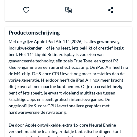
Productomschrijving
Met de grijze Apple iPad Air 11" (2026) is alles gewoonweg
indrukwekkender – of je nu leest, iets bekijkt of creatief bezig
bent. Het 11" Liquid Retina-display is voorzien van
geavanceerde technologieën zoals True Tone, een groot P3-
kleurengamma en een antireflectiecoating. De iPad Air heeft nu
de M4-chip. De 8-core CPU levert nog meer prestaties dan de
vorige generatie. Hierdoor heeft de iPad Air nog meer kracht
die je overal mee naartoe kunt nemen. Of je nu creatief bezig
bent of iets speelt, je ervaart vloeiend multitasken tussen
krachtige apps en speelt grafisch intensieve games. De
ongelooflijke 9-core GPU levert snellere graphics met
hardwareversnelde raytracing.
De door Apple ontwikkelde, extra 16-core Neural Engine
versnelt machine learning, zodat je fantastische dingen kunt