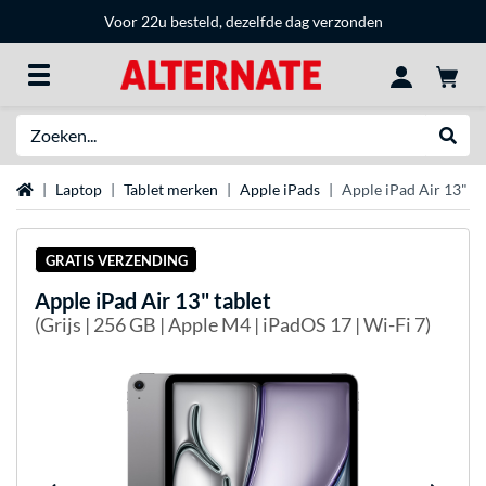
Voor 22u besteld, dezelfde dag verzonden
Zoeken
Websh
Home
Laptop
Tablet merken
Apple iPads
Apple iPad Air 13" ta
GRATIS VERZENDING
Apple
iPad Air 13" tablet
(Grijs | 256 GB | Apple M4 | iPadOS 17 | Wi-Fi 7)