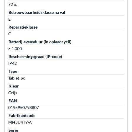
72 u.
Betrouwbaarheidsklasse na val
E
Reparatieklasse
C
Batterijlevensduur (in oplaadcycli)
≥ 1.000
Beschermingsgraad (IP-code)
IP42
Type
Tablet-pc
Kleur
Grijs
EAN
0195950798807
Fabrikantcode
MH5U4TY/A
Serie