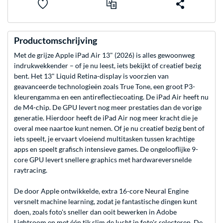
Productomschrijving
Met de grijze Apple iPad Air 13" (2026) is alles gewoonweg
indrukwekkender – of je nu leest, iets bekijkt of creatief bezig
bent. Het 13" Liquid Retina-display is voorzien van
geavanceerde technologieën zoals True Tone, een groot P3-
kleurengamma en een antireflectiecoating. De iPad Air heeft nu
de M4-chip. De GPU levert nog meer prestaties dan de vorige
generatie. Hierdoor heeft de iPad Air nog meer kracht die je
overal mee naartoe kunt nemen. Of je nu creatief bezig bent of
iets speelt, je ervaart vloeiend multitasken tussen krachtige
apps en speelt grafisch intensieve games. De ongelooflijke 9-
core GPU levert snellere graphics met hardwareversnelde
raytracing.
De door Apple ontwikkelde, extra 16-core Neural Engine
versnelt machine learning, zodat je fantastische dingen kunt
doen, zoals foto's sneller dan ooit bewerken in Adobe
Lightroom en met één tik slim de lucht in foto's selecteren. De