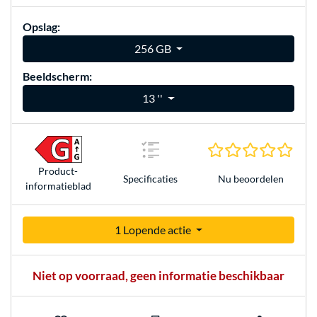
Opslag:
256 GB
Beeldscherm:
13 ''
0.0 s
Product­
Nu beoordelen
Specificaties
informatieblad
1 Lopende actie
Niet op voorraad, geen informatie beschikbaar