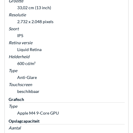
Grootte
33,02 cm (13 inch)
Resolutie
2.732 x 2.048 pixels
Soort
IPS
Retina versie
Liquid Retina
Helderheid
600 cd/m²
Type
Anti-Glare
Touchscreen
beschikbaar
Grafisch
Type
Apple M4 9-Core GPU
Opslagcapaciteit
Aantal