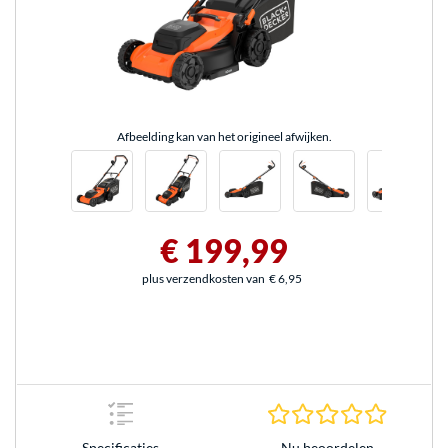
Afbeelding kan van het origineel afwijken.
€ 199,99
plus verzendkosten van
€ 6,95
0.0 sterr
Nu beoordelen
Specificaties