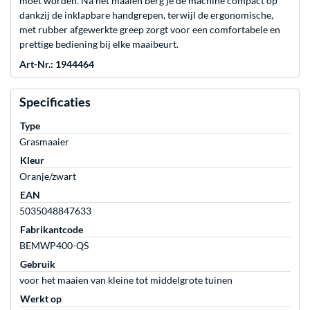
moet worden. Na het maaien berg je de machine compact op
dankzij de inklapbare handgrepen, terwijl de ergonomische,
met rubber afgewerkte greep zorgt voor een comfortabele en
prettige bediening bij elke maaibeurt.
Art-Nr.: 1944464
Specificaties
Type
Grasmaaier
Kleur
Oranje/zwart
EAN
5035048847633
Fabrikantcode
BEMWP400-QS
Gebruik
voor het maaien van kleine tot middelgrote tuinen
Werkt op