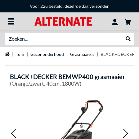
Voor 22u besteld, dezelfde dag verzonden
Zoeken
Websh
Home
Tuin
Gazononderhoud
Grasmaaiers
BLACK+DECKER BE
BLACK+DECKER
BEMWP400 grasmaaier
(Oranje/zwart, 40cm, 1800W)