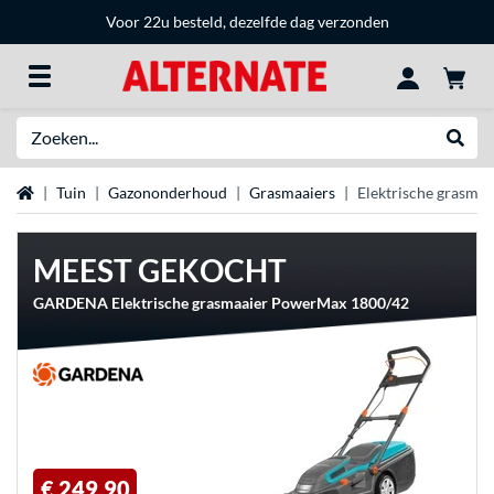
Voor 22u besteld, dezelfde dag verzonden
Zoeken
Websh
Home
Tuin
Gazononderhoud
Grasmaaiers
Elektrische grasmaa
MEEST GEKOCHT
GARDENA Elektrische grasmaaier PowerMax 1800/42
€ 249,90