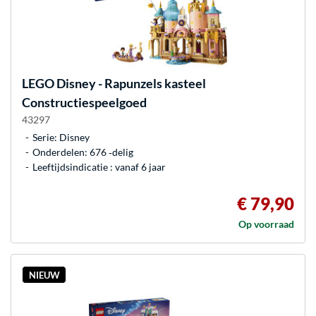
LEGO
Disney - Rapunzels kasteel
Constructiespeelgoed
43297
Serie: Disney
Onderdelen: 676 ‐delig
Leeftijdsindicatie : vanaf 6 jaar
€ 79,90
Op voorraad
NIEUW