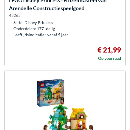
LEGO
Disney Princess - Frozen kasteel van
Arendelle Constructiespeelgoed
43265
Serie: Disney Princess
Onderdelen: 177 ‐delig
Leeftijdsindicatie : vanaf 5 jaar
€ 21,99
Op voorraad