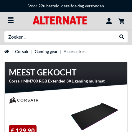
Voor 22u besteld, dezelfde dag verzonden
Zoeken
Websh
Home
Corsair
Gaming gear
Accessoires
MEEST GEKOCHT
Corsair MM700 RGB Extended 3XL gaming muismat
€ 129,90