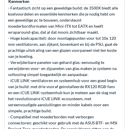
Kenmerken
- Fantastisch zicht op een geweldige build: de 3500X biedt alle
koelvoordelen en essentiële kenmerken die je nodig hebt om
een geweldige pc te bouwen, ondersteunt
moederbordformaten van Mini-ITX tot EATX en heeft
wraparound-glas, dat al dat moois zichtbaar maakt.
- Hoge koelcapaciteit: door montagepunten voor tot 10x 120
mm ventilatoren, aan zijkant, bovenkant en bij de PSU, gaat de
prachtige uitstraling van een glazen voorpaneel niet ten koste
van je koeling.
- Verwijderbare panelen van gehard glas: eenvoudig te
verwijderen voor- en zijpanelen van glas maken je systeem na
voltooiing simpel toegankelijk en aanpasbaar.
- iCUE LINK-ventilatoren en systeemhub voor een goed begin
van je build: met drie vooraf geïnstalleerde RX120 RGB-fans
en een iCUE LINK-systeemhub kun je meteen aan de slag met
het revolutionaire iCUE LINK-ecosysteem, met
vereenvoudigde aansluitingen en minder kabels voor een
simpele, prachtige build.
- Compatibel met moederborden met verborgen
connectoren: geschikt voor gebruik met de ASUS BTF- en MSI
Project Zero-moederborden. De aansluitingen zitten aan de