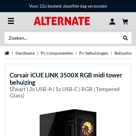
Voor 22u besteld, dezelfde dag verzonden
Zoeken
Websh
Home
Hardware
Pc-componenten
Pc-behuizingen
Behuizing 
Corsair
iCUE LINK 3500X RGB midi tower
behuizing
(Zwart | 2x USB-A | 1x USB-C | RGB | Tempered
Glass)