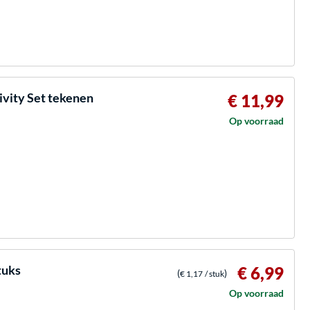
vity Set tekenen
€ 11,99
Op voorraad
tuks
€ 6,99
(
)
€ 1,17
/ stuk
Op voorraad