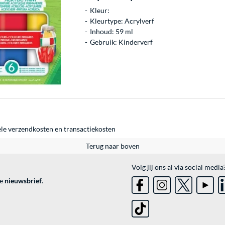
Kleur:
Kleurtype: Acrylverf
Inhoud: 59 ml
Gebruik: Kinderverf
ele
verzendkosten
en
transactiekosten
Terug naar boven
Volg jij ons al via social media
ve
nieuwsbrief
.