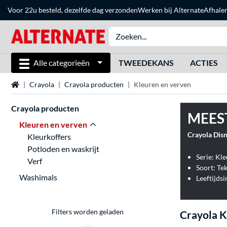
Voor 22u besteld, dezelfde dag verzonden
Werken bij Alternate
Afhale
Alle categorieën
TWEEDEKANS
ACTIES
Home
Crayola
Crayola producten
Kleuren en verven
Crayola producten
MEES
Kleuren en verven
Crayola Disn
Kleurkoffers
Potloden en waskrijt
Serie: Kle
Verf
Soort: Te
Washimals
Leeftijdsi
Filters worden geladen
Crayola K