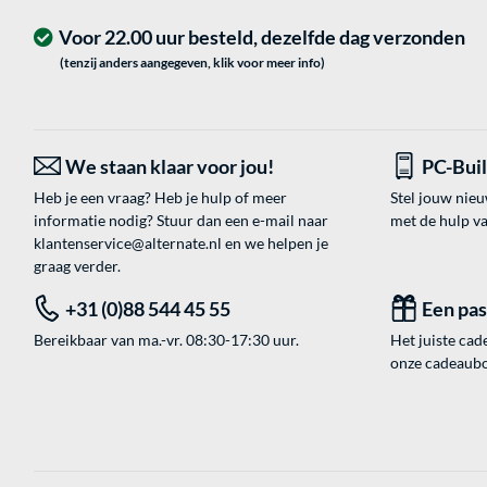
Voor 22.00 uur besteld, dezelfde dag verzonden
(tenzij anders aangegeven, klik voor meer info)
We staan klaar voor jou!
PC-Bui
Heb je een vraag? Heb je hulp of meer
Stel jouw nie
informatie nodig? Stuur dan een e-mail naar
met de hulp v
klantenservice@alternate.nl
en we helpen je
graag verder.
+31 (0)88 544 45 55
Een pa
Bereikbaar van ma.-vr. 08:30-17:30 uur.
Het juiste cade
onze cadeaubon