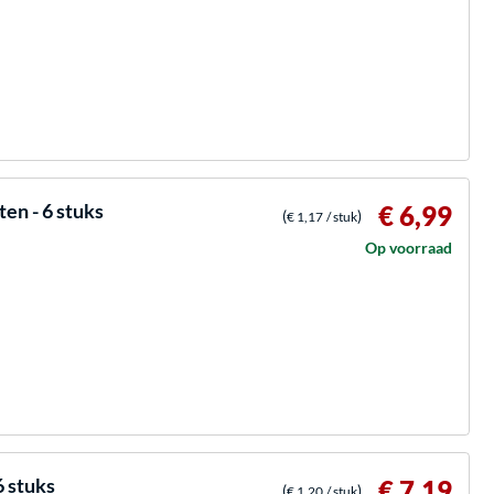
en - 6 stuks
€ 6,99
(
)
€ 1,17
/ stuk
Op voorraad
6 stuks
€ 7,19
(
)
€ 1,20
/ stuk