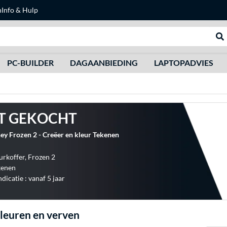
n
Info & Hulp
Zoeken
We
PC-BUILDER
DAGAANBIEDING
LAPTOPADVIES
T GEKOCHT
ey Frozen 2 - Creëer en kleur Tekenen
urkoffer, Frozen 2
kenen
ndicatie : vanaf 5 jaar
leuren en verven