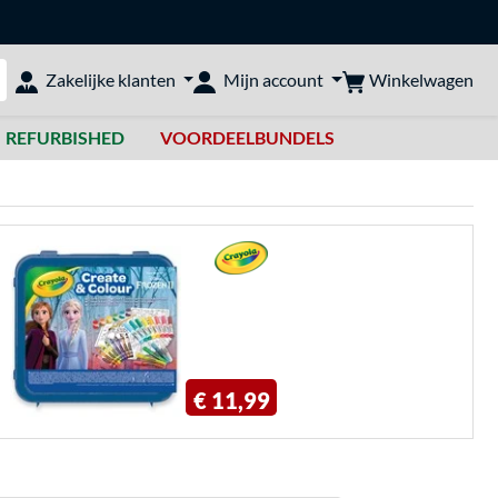
Winkelwagen
Zakelijke klanten
Mijn account
bshop doorzoeken
REFURBISHED
VOORDEELBUNDELS
€ 11,99