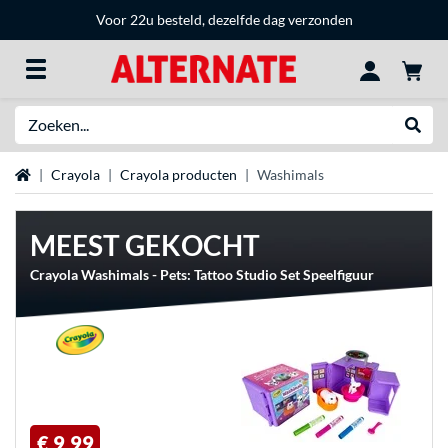
Voor 22u besteld, dezelfde dag verzonden
Zoeken
Websh
Home
Crayola
Crayola producten
Washimals
MEEST GEKOCHT
Crayola Washimals - Pets: Tattoo Studio Set Speelfiguur
€ 9,99