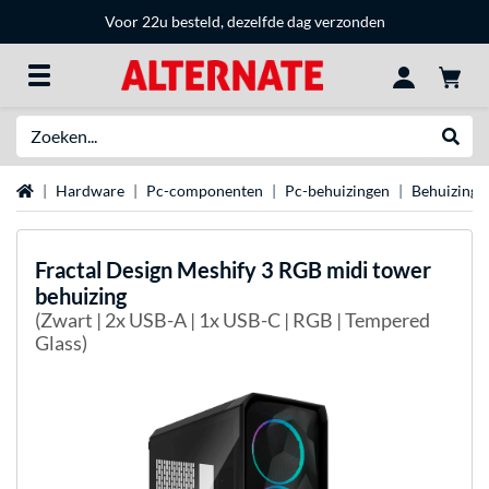
Voor 22u besteld, dezelfde dag verzonden
Zoeken
Websh
Home
Hardware
Pc-componenten
Pc-behuizingen
Behuizing 
Fractal Design
Meshify 3 RGB midi tower
behuizing
(Zwart | 2x USB-A | 1x USB-C | RGB | Tempered
Glass)