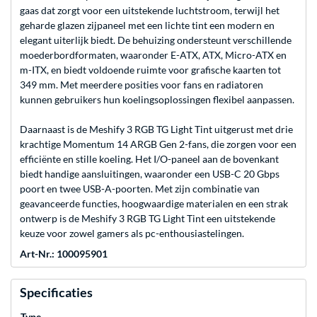
gaas dat zorgt voor een uitstekende luchtstroom, terwijl het
geharde glazen zijpaneel met een lichte tint een modern en
elegant uiterlijk biedt. De behuizing ondersteunt verschillende
moederbordformaten, waaronder E-ATX, ATX, Micro-ATX en
m-ITX, en biedt voldoende ruimte voor grafische kaarten tot
349 mm. Met meerdere posities voor fans en radiatoren
kunnen gebruikers hun koelingsoplossingen flexibel aanpassen.
Daarnaast is de Meshify 3 RGB TG Light Tint uitgerust met drie
krachtige Momentum 14 ARGB Gen 2-fans, die zorgen voor een
efficiënte en stille koeling. Het I/O-paneel aan de bovenkant
biedt handige aansluitingen, waaronder een USB-C 20 Gbps
poort en twee USB-A-poorten. Met zijn combinatie van
geavanceerde functies, hoogwaardige materialen en een strak
ontwerp is de Meshify 3 RGB TG Light Tint een uitstekende
keuze voor zowel gamers als pc-enthousiastelingen.
Art-Nr.: 100095901
Specificaties
Type