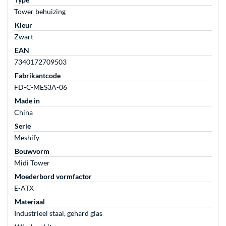
Tower behuizing
Kleur
Zwart
EAN
7340172709503
Fabrikantcode
FD-C-MES3A-06
Made in
China
Serie
Meshify
Bouwvorm
Midi Tower
Moederbord vormfactor
E-ATX
Materiaal
Industrieel staal, gehard glas