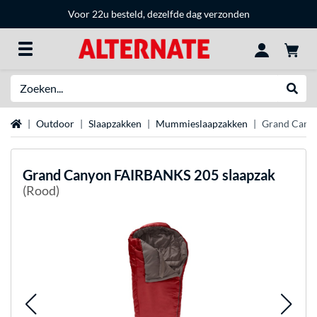
Voor 22u besteld, dezelfde dag verzonden
Zoeken
Websh
Home
Outdoor
Slaapzakken
Mummieslaapzakken
Grand Cany
Grand Canyon
FAIRBANKS 205 slaapzak
(Rood)