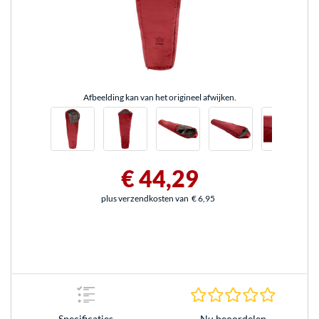
Afbeelding kan van het origineel afwijken.
€ 44,29
plus verzendkosten van
€ 6,95
0.0 sterr
Nu beoordelen
Specificaties