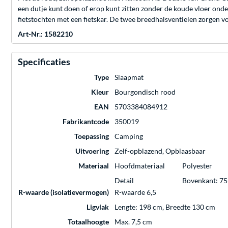
een dutje kunt doen of erop kunt zitten zonder de koude vloer ond
fietstochten met een fietskar. De twee breedhalsventielen zorgen v
Art-Nr.: 1582210
Specificaties
Type
Slaapmat
Kleur
Bourgondisch rood
EAN
5703384084912
Fabrikantcode
350019
Toepassing
Camping
Uitvoering
Zelf-opblazend, Opblaasbaar
Materiaal
Hoofdmateriaal
Polyester
Detail
Bovenkant: 75
R-waarde (isolatievermogen)
R-waarde 6,5
Ligvlak
Lengte: 198 cm, Breedte 130 cm
Totaalhoogte
Max. 7,5 cm