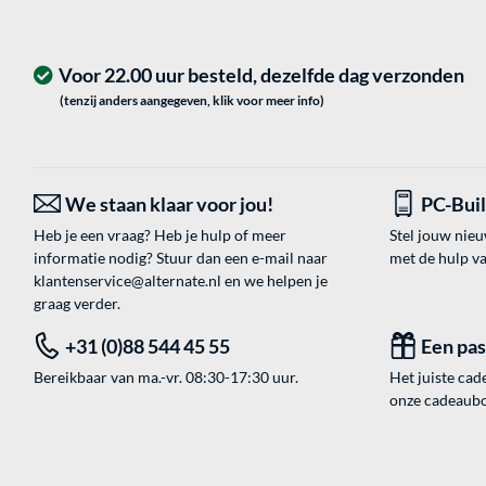
Voor 22.00 uur besteld, dezelfde dag verzonden
(tenzij anders aangegeven, klik voor meer info)
We staan klaar voor jou!
PC-Bui
Heb je een vraag? Heb je hulp of meer
Stel jouw nie
informatie nodig? Stuur dan een e-mail naar
met de hulp v
klantenservice@alternate.nl
en we helpen je
graag verder.
+31 (0)88 544 45 55
Een pa
Bereikbaar van ma.-vr. 08:30-17:30 uur.
Het juiste cade
onze cadeaubon