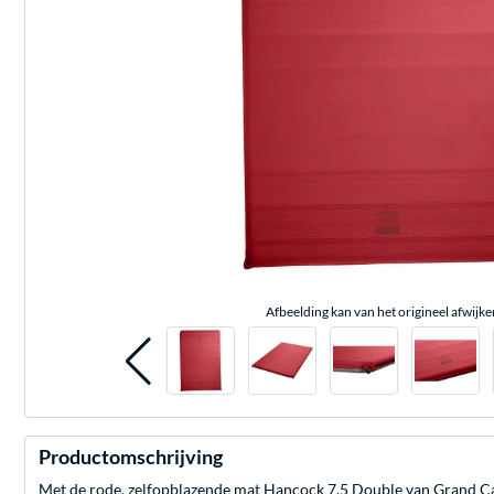
Afbeelding kan van het origineel afwijke
Productomschrijving
Met de rode, zelfopblazende mat Hancock 7.5 Double van Grand Can