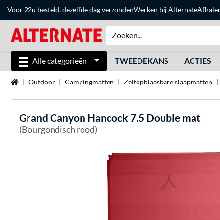
Voor 22u besteld, dezelfde dag verzonden
Werken bij Alternate
Afhale
Alle categorieën
TWEEDEKANS
ACTIES
Home
Outdoor
Campingmatten
Zelfopblaasbare slaapmatten
Grand Canyon
Hancock 7.5 Double mat
(Bourgondisch rood)