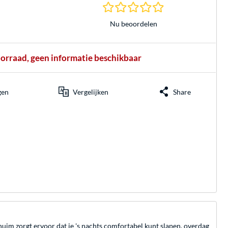
0.0 sterren gebasee
Nu beoordelen
oorraad, geen informatie beschikbaar
gen
Vergelijken
Share
im zorgt ervoor dat je 's nachts comfortabel kunt slapen, overdag