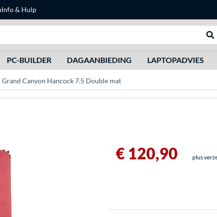
n
Info & Hulp
Zoeken
We
PC-BUILDER
DAGAANBIEDING
LAPTOPADVIES
Grand Canyon Hancock 7.5 Double mat
€ 120,90
plus verz