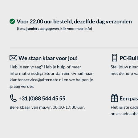
Voor 22.00 uur besteld, dezelfde dag verzonden
(tenzij anders aangegeven, klik voor meer info)
We staan klaar voor jou!
PC-Bui
Heb je een vraag? Heb je hulp of meer
Stel jouw nie
informatie nodig? Stuur dan een e-mail naar
met de hulp v
klantenservice@alternate.nl
en we helpen je
graag verder.
+31 (0)88 544 45 55
Een pa
Bereikbaar van ma.-vr. 08:30-17:30 uur.
Het juiste cade
onze cadeaubon