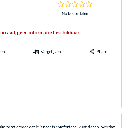
0.0 sterren gebasee
Nu beoordelen
oorraad, geen informatie beschikbaar
gen
Vergelijken
Share
 zorgt ervoor dat je 's nachts comfortabel kunt slapen, overdag