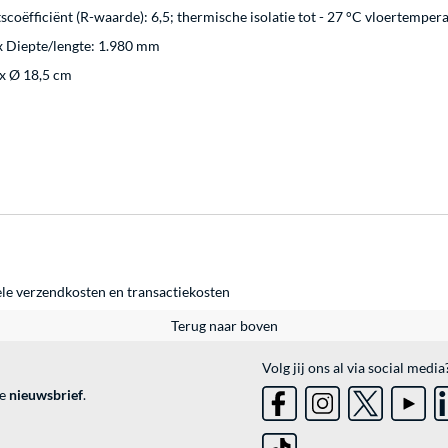
coëfficiënt (R-waarde): 6,5; thermische isolatie tot - 27 °C vloertemper
 Diepte/lengte: 1.980 mm
 x Ø 18,5 cm
ele
verzendkosten
en
transactiekosten
Terug naar boven
Volg jij ons al via social media
ve
nieuwsbrief
.