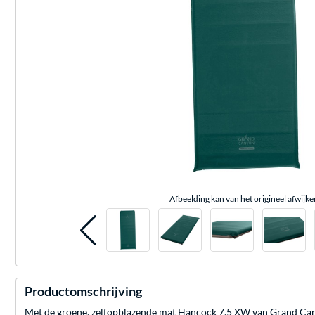
Afbeelding kan van het origineel afwijke
Productomschrijving
Met de groene, zelfopblazende mat Hancock 7.5 XW van Grand Canyo