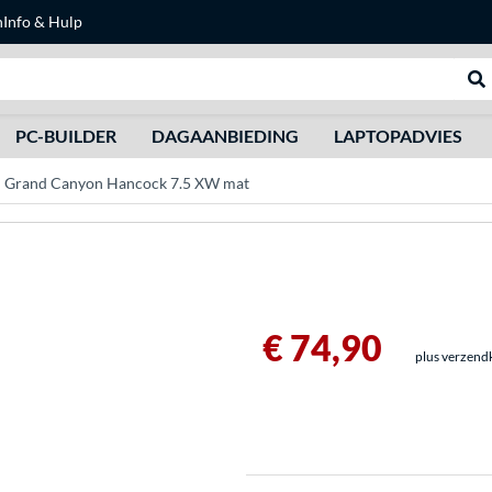
n
Info & Hulp
Zoeken
We
PC-BUILDER
DAGAANBIEDING
LAPTOPADVIES
Grand Canyon Hancock 7.5 XW mat
€ 74,90
plus verzend