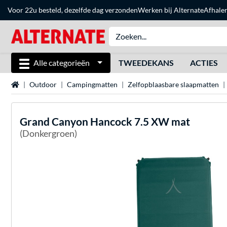
Voor 22u besteld, dezelfde dag verzonden
Werken bij Alternate
Afhale
Alle categorieën
TWEEDEKANS
ACTIES
Home
Outdoor
Campingmatten
Zelfopblaasbare slaapmatten
Grand Canyon
Hancock 7.5 XW mat
(Donkergroen)