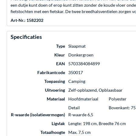
een dutje kunt doen of erop kunt zitten zonder de koude vloer ond
fietstochten met een fietskar. De twee breedhalsventielen zorgen v
Art-Nr.: 1582202
Specificaties
Type
Slaapmat
Kleur
Donkergroen
EAN
5703384084899
Fabrikantcode
350017
Toepassing
Camping
Uitvoering
Zelf-opblazend, Opblaasbaar
Materiaal
Hoofdmateriaal
Polyester
Detail
Bovenkant: 75
R-waarde (isolatievermogen)
R-waarde 6,5
Ligvlak
Lengte: 198 cm, Breedte 76 cm
Totaalhoogte
Max. 7,5 cm