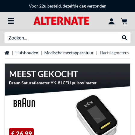
Voor 22u besteld, dezelfde dag verzonden
Zoeken
Websh
Home
Huishouden
Medische meetapparatuur
Hartslagmeters
MEEST GEKOCHT
Braun Saturatiemeter YK-81CEU pulsoximeter
€ 26,99