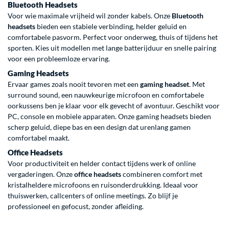
Bluetooth Headsets
Voor wie maximale vrijheid wil zonder kabels. Onze
Bluetooth
headsets
bieden een stabiele verbinding, helder geluid en
comfortabele pasvorm. Perfect voor onderweg, thuis of tijdens het
sporten. Kies uit modellen met lange batterijduur en snelle pairing
voor een probleemloze ervaring.
Gaming Headsets
Ervaar games zoals nooit tevoren met een
gaming headset
. Met
surround sound, een nauwkeurige microfoon en comfortabele
oorkussens ben je klaar voor elk gevecht of avontuur. Geschikt voor
PC, console en mobiele apparaten. Onze gaming headsets bieden
scherp geluid, diepe bas en een design dat urenlang gamen
comfortabel maakt.
Office Headsets
Voor productiviteit en helder contact tijdens werk of online
vergaderingen. Onze
office headsets
combineren comfort met
kristalheldere microfoons en ruisonderdrukking. Ideaal voor
thuiswerken, callcenters of online meetings. Zo blijf je
professioneel en gefocust, zonder afleiding.