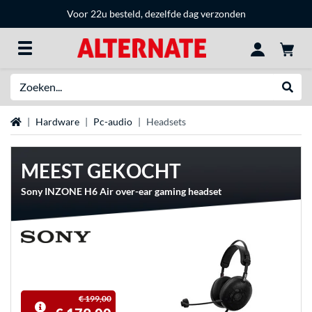
Voor 22u besteld, dezelfde dag verzonden
Zoeken
Websh
Home
Hardware
Pc-audio
Headsets
MEEST GEKOCHT
Sony INZONE H6 Air over-ear gaming headset
€ 199,00