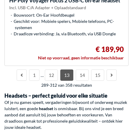
HP Poly
Voyager Focus 2 USB-C on-ear headset
Incl. USB-C/A Adapter + Oplaadstandaard
Bouwsoort: On-Ear Hoofdbeugel
Geschikt voor: Mobiele spelers, Mobiele telefoons, PC-
systemen
Draadloze verbinding: Ja, via Bluetooth, via USB Dongle
€ 189,90
Niet op voorraad, geen informatie beschikbaar
1
12
13
14
15
…
289-312 van 358 resultaten
Headsets – perfect geluid voor elke situatie
Of je nu games speelt, vergaderingen bijwoont of onderweg muziek
luistert, een goede
headset
is onmisbaar. Bij ons vind je een breed
aanbod dat aansluit bij jouw behoeften en voorkeuren. Van
draadloos gemak tot professionele geluidskwaliteit – ontdek hier
jouw ideale headset.