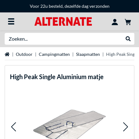
Voor 22u besteld, dezelfde dag verzonden
Zoeken
Websh
Home
Outdoor
Campingmatten
Slaapmatten
High Peak Singl
High Peak
Single Aluminium matje