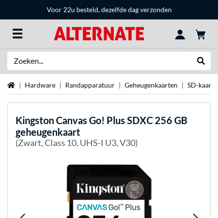
Voor 22u besteld, dezelfde dag verzonden
Zoeken
Websh
Home
Hardware
Randapparatuur
Geheugenkaarten
SD-kaarte
Kingston
Canvas Go! Plus SDXC 256 GB
geheugenkaart
(Zwart, Class 10, UHS-I U3, V30)