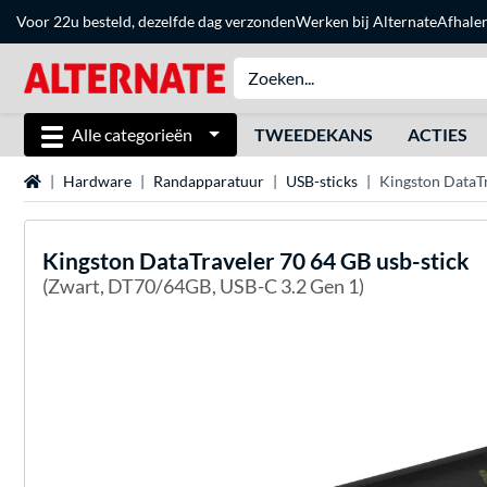
Voor 22u besteld, dezelfde dag verzonden
Werken bij Alternate
Afhale
Alle categorieën
TWEEDEKANS
ACTIES
Home
Hardware
Randapparatuur
USB-sticks
Kingston DataTr
Kingston
DataTraveler 70 64 GB usb-stick
(Zwart, DT70/64GB, USB-C 3.2 Gen 1)