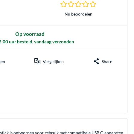
0.0 sterren gebasee
Nu beoordelen
Op voorraad
2:00 uur besteld, vandaag verzonden
gen
Vergelijken
Share
B-stick is ontworpen voor gebruik met compatibele USB C-apparaten