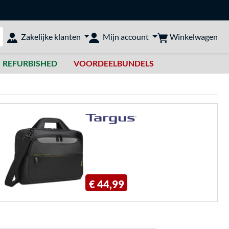
Winkelwagen
Zakelijke klanten
Mijn account
bshop doorzoeken
REFURBISHED
VOORDEELBUNDELS
€ 44,99