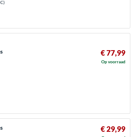
VC)
as
€ 77,99
Op voorraad
as
€ 29,99