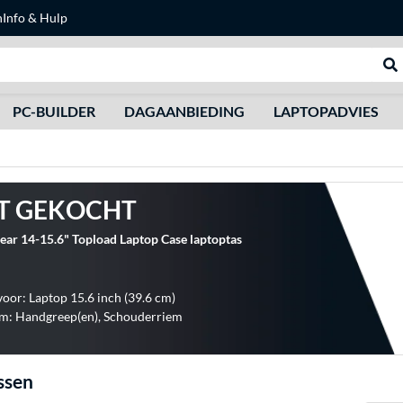
n
Info & Hulp
Zoeken
We
PC-BUILDER
DAGAANBIEDING
LAPTOPADVIES
T GEKOCHT
ear 14-15.6" Topload Laptop Case laptoptas
voor: Laptop 15.6 inch (39.6 cm)
m: Handgreep(en), Schouderriem
ssen