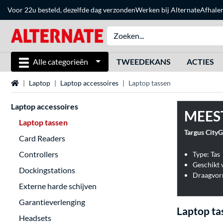
Voor 22u besteld, dezelfde dag verzonden
Werken bij Alternate
Afhale
Alle categorieën
TWEEDEKANS
ACTIES
Home
Laptop
Laptop accessoires
Laptop tassen
Laptop accessoires
MEES
Laptop tassen
Targus CityG
Card Readers
Controllers
Type: Tas
Geschikt 
Dockingstations
Draagvor
Externe harde schijven
Garantieverlenging
Laptop ta
Headsets