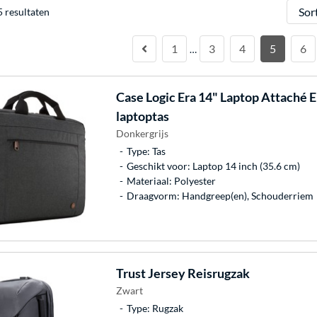
Sorter
 resultaten
1
3
4
5
6
…
Case Logic
Era 14" Laptop Attach
laptoptas
Donkergrijs
Type: Tas
Geschikt voor: Laptop 14 inch (35.6 cm)
Materiaal: Polyester
Draagvorm: Handgreep(en), Schouderriem
Trust
Jersey Reisrugzak
Zwart
Type: Rugzak