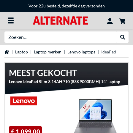
Voor 22u besteld, dezelfde dag verzonden
Zoeken
Websh
Home
Laptop
Laptop merken
Lenovo laptops
IdeaPad
MEEST GEKOCHT
Lenovo IdeaPad Slim 3 14AHP10 (83K9003BMH) 14" laptop
€ 1.099,00