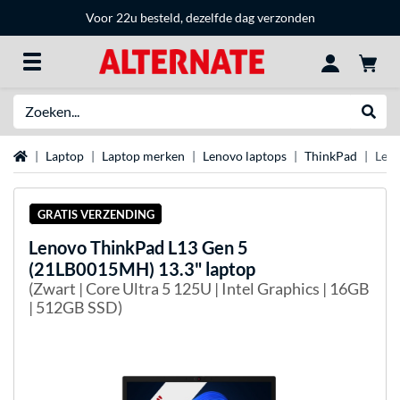
Voor 22u besteld, dezelfde dag verzonden
Zoeken
Websh
Home
Laptop
Laptop merken
Lenovo laptops
ThinkPad
Leno
GRATIS VERZENDING
Lenovo
ThinkPad L13 Gen 5
(21LB0015MH) 13.3" laptop
(Zwart | Core Ultra 5 125U | Intel Graphics | 16GB
| 512GB SSD)