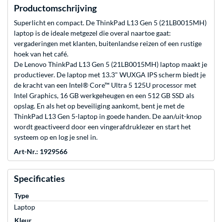
Productomschrijving
Superlicht en compact. De ThinkPad L13 Gen 5 (21LB0015MH)
laptop is de ideale metgezel die overal naartoe gaat:
vergaderingen met klanten, buitenlandse reizen of een rustige
hoek van het café.
De Lenovo ThinkPad L13 Gen 5 (21LB0015MH) laptop maakt je
productiever. De laptop met 13.3" WUXGA IPS scherm biedt je
de kracht van een Intel® Core™ Ultra 5 125U processor met
Intel Graphics, 16 GB werkgeheugen en een 512 GB SSD als
opslag. En als het op beveiliging aankomt, bent je met de
ThinkPad L13 Gen 5-laptop in goede handen. De aan/uit-knop
wordt geactiveerd door een vingerafdruklezer en start het
systeem op en log je snel in.
Art-Nr.: 1929566
Specificaties
Type
Laptop
Kleur