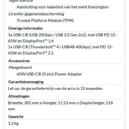
Tegen diefstal
Aansluiting voor kabelslot van het merk Kensington
Licentie-/gegevensbescherming
Trusted Platform Module (TPM)
Overige informatie
1x USB-C® (USB 20Gbps / USB 3.2 Gen 2x2), met USB PD 15-
65W en DisplayPort™ 1.4
1x USB-C® (Thunderbolt™ 4 / USB4® 40Gbps), met PD 15-
65W en DisplayPort™ 2.1
Accessoires
Meegeleverd
65W USB-C® (3-pin) Power Adapter
Garantietoevoeging
Let op: de garantietermijn van de accu is 12 maanden.
Afmetingen
Breedte: 305 mm x Hoogte: 17,23 mm x Diepte/lengte: 218
mm
Gewicht
1,2 kg