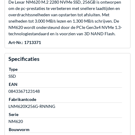
De Lexar NM620 M.2 2280 NVMe SSD, 256GB is ontworpen
om de pc-prestaties te verbeteren met snellere laadtijden en
overdrachtssnelheden van opstarten tot afsluiten. Met
snelheden tot 3.000 MB/s lezen en 1.300 MB/s schrijven. De
NM620 wordt ondersteund door de PCIe Gen3x4 NVMe 1.3-
technologiestandaard en is voorzien van 3D NAND Flash.
Art-Nr.: 1713371
Specificaties
Type
SSD
EAN
0843367123148
Fabrikantcode
LNM620X256G-RNNNG
Serie
NM620
Bouwvorm