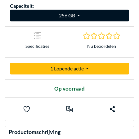
Capaciteit:
256 GB
0.0 sterr
Nu beoordelen
Specificaties
1 Lopende actie
Op voorraad
Productomschrijving