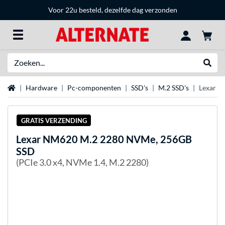
Voor 22u besteld, dezelfde dag verzonden
Zoeken
Websh
Home
Hardware
Pc-componenten
SSD's
M.2 SSD's
Lexar 
GRATIS VERZENDING
Lexar
NM620 M.2 2280 NVMe, 256GB
SSD
(PCIe 3.0 x4, NVMe 1.4, M.2 2280)