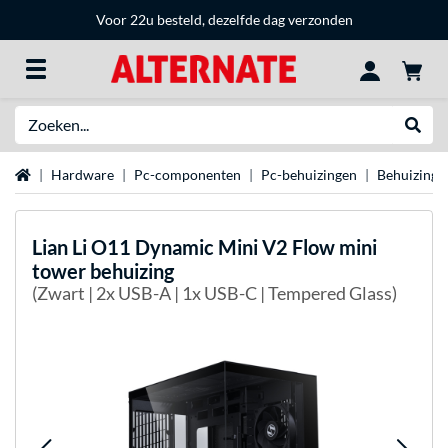
Voor 22u besteld, dezelfde dag verzonden
Zoeken
Websh
Home
Hardware
Pc-componenten
Pc-behuizingen
Behuizing 
Lian Li
O11 Dynamic Mini V2 Flow mini
tower behuizing
(Zwart | 2x USB-A | 1x USB-C | Tempered Glass)