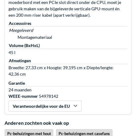
moederbord met een PCIe slot direct onder de CPU, moet je
gebruik maken van de bijgeleverde verticale GPU-mount én
een 200 mm riser kabel (apart verkrijgbaar).
Accessoires
Meegeleverd
Montagemateriaal
Volume (BxHxL)
45 l
Afmetingen
Breedte: 27,33 cm x Hoogte: 39,195 cm x Diepte/lengte:
42,36 cm
Garantie
24 maanden
WEEE-nummer
54978142
Verantwoordelijke voor de EU
Anderen zochten ook vaak op
Pc-behuizingen met hout
Pc-behuizingen met casefans