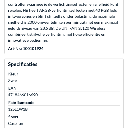
controller waarmee je de verlichtingseffecten en snelheid kunt
regelen. Hij heeft ARGB-verlichtingseffecten met 40 RGB leds
in twee zones en blijft stil, zelfs onder belasting: de maximale
snelheid is 2000 omwentelingen per minuut met een maximaal
geluidsniveau van 28,5 dB. De UNI FAN SL120 Wireless
combineert stijlvolle verlichting met hoge efficiëntie en
innovatieve bediening.
Art-Nr.: 100101924
Specificaties
Kleur
Zwart
EAN
4718466016690
Fabrikantcode
12SL1W1B
Soort
Case fan