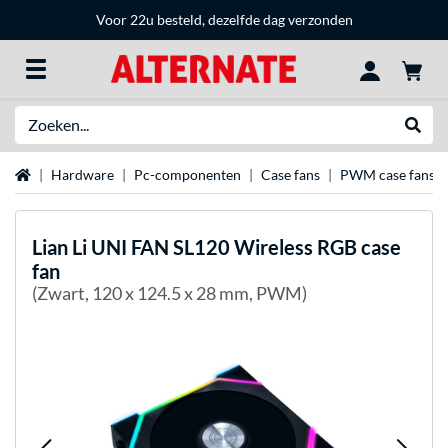
Voor 22u besteld, dezelfde dag verzonden
Zoeken
Websh
Home
Hardware
Pc-componenten
Case fans
PWM case fans
Lian Li
UNI FAN SL120 Wireless RGB case
fan
(Zwart, 120 x 124.5 x 28 mm, PWM)