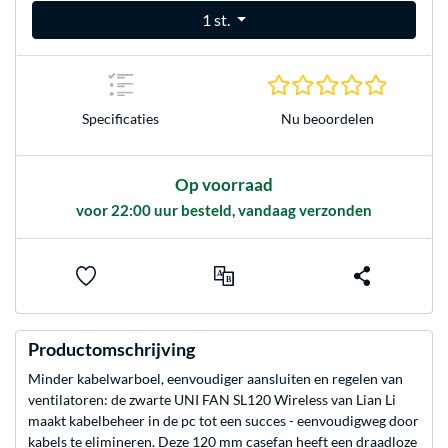
1 st.
0.0 sterr
Nu beoordelen
Specificaties
Op voorraad
voor 22:00 uur besteld, vandaag verzonden
Productomschrijving
Minder kabelwarboel, eenvoudiger aansluiten en regelen van
ventilatoren: de zwarte UNI FAN SL120 Wireless van Lian Li
maakt kabelbeheer in de pc tot een succes - eenvoudigweg door
kabels te elimineren. Deze 120 mm casefan heeft een draadloze